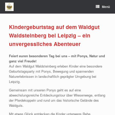
Zum
Menü
Inhalt
springen
Kindergeburtstag auf dem Waldgut
Waldsteinberg bei Leipzig – ein
unvergessliches Abenteuer
Feiert euren besonderen Tag bei uns – mit Ponys, Natur und
ganz viel Freude!
Auf dem Waldgut Waldsteinberg erleben Kinder eine besondere
Geburtstagsparty mit Ponys, Bewegung und spannenden
Naturerlebnissen in landschaftlich geprägter Umgebung bei
Leipzig.
Gemeinsam mit unseren Ponys geht es auf eine
abwechslungsreiche Entdeckungstour über Wiesenwege, entlang
der Pferdekoppeln und rund um das historische Gelände des
Waldguts.
Mit etwas Glück entdecken die Kinder unterwegs Rehe,